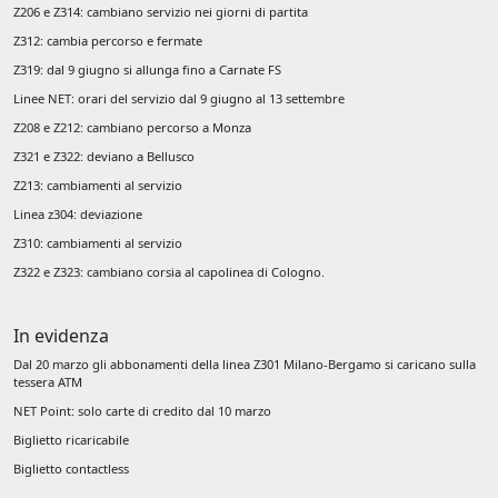
Z206 e Z314: cambiano servizio nei giorni di partita
Z312: cambia percorso e fermate
Z319: dal 9 giugno si allunga fino a Carnate FS
Linee NET: orari del servizio dal 9 giugno al 13 settembre
Z208 e Z212: cambiano percorso a Monza
Z321 e Z322: deviano a Bellusco
Z213: cambiamenti al servizio
Linea z304: deviazione
Z310: cambiamenti al servizio
Z322 e Z323: cambiano corsia al capolinea di Cologno.
In evidenza
Dal 20 marzo gli abbonamenti della linea Z301 Milano-Bergamo si caricano sulla
tessera ATM
NET Point: solo carte di credito dal 10 marzo
Biglietto ricaricabile
Biglietto contactless