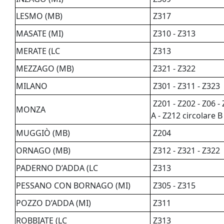
LESMO (MB)
Z317
MASATE (MI)
Z310 - Z313
MERATE (LC
Z313
MEZZAGO (MB)
Z321 - Z322
MILANO
Z301 - Z311 - Z323
Z201 - Z202 - Z06 - 
MONZA
A - Z212 circolare B
MUGGIÒ (MB)
Z204
ORNAGO (MB)
Z312 - Z321 - Z322
PADERNO D’ADDA (LC
Z313
PESSANO CON BORNAGO (MI)
Z305 - Z315
POZZO D’ADDA (MI)
Z311
ROBBIATE (LC
Z313