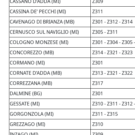
CASSANO D’ADDA (MI)
Z309
CASSINA DE’ PECCHI (MI)
Z311
CAVENAGO DI BRIANZA (MB)
Z301 - Z312 - Z314
CERNUSCO SUL NAVIGLIO (MI)
Z305 - Z311
COLOGNO MONZESE (MI)
Z301 - Z304 - Z305 
CONCOREZZO (MB)
Z314 - Z321 - Z323
CORMANO (MI)
Z301
CORNATE D’ADDA (MB)
Z313 - Z321 - Z322
CORREZZANA (MB)
Z317
DALMINE (BG)
Z301
GESSATE (MI)
Z310 - Z311 - Z312 
GORGONZOLA (MI)
Z311 - Z315
GREZZAGO (MI)
Z310
INZAGO (MI)
Z309