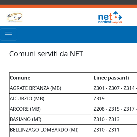
Comuni serviti da NET
Comune
Linee passanti
AGRATE BRIANZA (MB)
Z301 - Z307 - Z314 
AICURZIO (MB)
Z319
ARCORE (MB)
Z208 - Z315 - Z317 
BASIANO (MI)
Z310 - Z313
BELLINZAGO LOMBARDO (MI)
Z310 - Z311