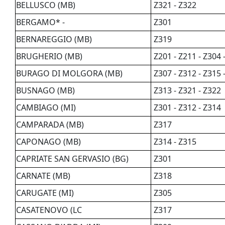
BELLUSCO (MB)
Z321 - Z322
BERGAMO* -
Z301
BERNAREGGIO (MB)
Z319
BRUGHERIO (MB)
Z201 - Z211 - Z304 
BURAGO DI MOLGORA (MB)
Z307 - Z312 - Z315 
BUSNAGO (MB)
Z313 - Z321 - Z322
CAMBIAGO (MI)
Z301 - Z312 - Z314
CAMPARADA (MB)
Z317
CAPONAGO (MB)
Z314 - Z315
CAPRIATE SAN GERVASIO (BG)
Z301
CARNATE (MB)
Z318
CARUGATE (MI)
Z305
CASATENOVO (LC
Z317