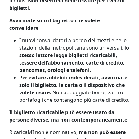
filobus.
Non inseritelo nelle fessure per i vecchi
biglietti.
Avvicinate solo il biglietto che volete
convalidare
I nuovi convalidatori a bordo dei mezzi e nelle
stazioni della metropolitana sono universali:
lo
stesso lettore legge biglietti ricaricabili,
tessere dell’abbonamento, carte di credito,
bancomat, orologi e telefoni
.
Per evitare addebiti indesiderati, avvicinate
solo il biglietto, la carta o il dispositivo che
volete usare.
Non appoggiate borse, zaini o
portafogli che contengono più carte di credito.
Il biglietto ricaricabile può essere usato da
persone diverse, ma non contemporaneamente
RicaricaMI non è nominativo,
ma non può essere