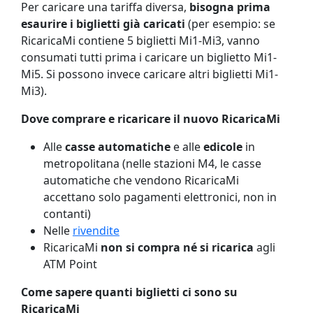
Per caricare una tariffa diversa,
bisogna prima
esaurire i biglietti già caricati
(per esempio: se
RicaricaMi contiene 5 biglietti Mi1-Mi3, vanno
consumati tutti prima i caricare un biglietto Mi1-
Mi5. Si possono invece caricare altri biglietti Mi1-
Mi3).
Dove comprare e ricaricare il nuovo RicaricaMi
Alle
casse
automatiche
e alle
edicole
in
metropolitana (nelle stazioni M4, le casse
automatiche che vendono RicaricaMi
accettano solo pagamenti elettronici, non in
contanti)
Nelle
rivendite
RicaricaMi
non si compra né si ricarica
agli
ATM Point
Come sapere quanti biglietti ci sono su
RicaricaMi