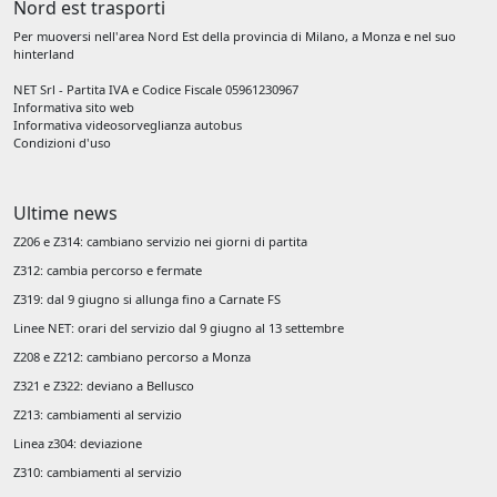
Nord est trasporti
Per muoversi nell'area Nord Est della provincia di Milano, a Monza e nel suo
hinterland
NET Srl - Partita IVA e Codice Fiscale 05961230967
Informativa sito web
Informativa videosorveglianza autobus
Condizioni d'uso
Ultime news
Z206 e Z314: cambiano servizio nei giorni di partita
Z312: cambia percorso e fermate
Z319: dal 9 giugno si allunga fino a Carnate FS
Linee NET: orari del servizio dal 9 giugno al 13 settembre
Z208 e Z212: cambiano percorso a Monza
Z321 e Z322: deviano a Bellusco
Z213: cambiamenti al servizio
Linea z304: deviazione
Z310: cambiamenti al servizio